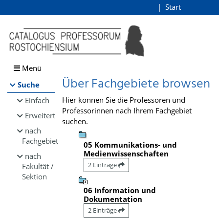
Browsen
Start
Login
direkt zum Inhalt
Menü
Über Fachgebiete browsen
Suche
Hier können Sie die Professoren und
Einfach
Professorinnen nach Ihrem Fachgebiet
Erweitert
suchen.
nach
Fachgebiet
05 Kommunikations- und
Medienwissenschaften
nach
2 Einträge
Fakultät /
Sektion
06 Information und
Dokumentation
2 Einträge