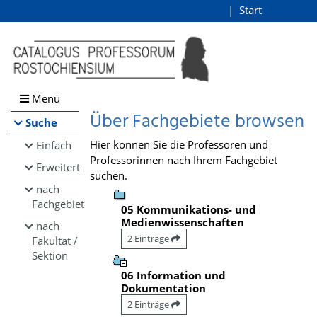
Browsen
Start
Login
direkt zum Inhalt
Menü
Über Fachgebiete browsen
Suche
Hier können Sie die Professoren und
Einfach
Professorinnen nach Ihrem Fachgebiet
Erweitert
suchen.
nach
Fachgebiet
05 Kommunikations- und
Medienwissenschaften
nach
2 Einträge
Fakultät /
Sektion
06 Information und
Dokumentation
2 Einträge