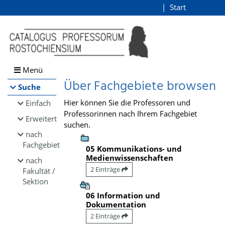
Browsen
Start
Login
direkt zum Inhalt
Menü
Über Fachgebiete browsen
Suche
Hier können Sie die Professoren und
Einfach
Professorinnen nach Ihrem Fachgebiet
Erweitert
suchen.
nach
Fachgebiet
05 Kommunikations- und
Medienwissenschaften
nach
2 Einträge
Fakultät /
Sektion
06 Information und
Dokumentation
2 Einträge