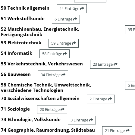
50 Technik allgemein
44 Einträge
51 Werkstoffkunde
6 Einträge
52 Maschinenbau, Energietechnik,
95 
Fertigungstechnik
53 Elektrotechnik
59 Einträge
54 Informatik
58 Einträge
55 Verkehrstechnik, Verkehrswesen
23 Einträge
56 Bauwesen
34 Einträge
58 Chemische Technik, Umwelttechnik,
5 E
verschiedene Technologien
70 Sozialwissenschaften allgemein
2 Einträge
71 Soziologie
20 Einträge
73 Ethnologie, Volkskunde
3 Einträge
74 Geographie, Raumordnung, Städtebau
21 Einträge