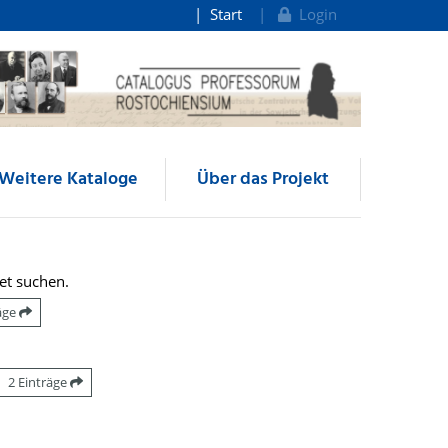
Start
Login
Weitere Kataloge
Über das Projekt
et suchen.
räge
2 Einträge