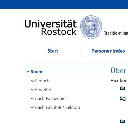
Browsen
direkt zum Inhalt
Start
Personenindex
Über
Suche
Hier kön
Einfach
Erweitert
nach Fachgebiet
nach Fakultät / Sektion