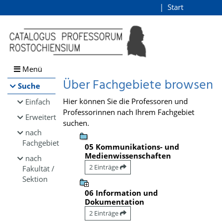
Browsen
Start
Login
direkt zum Inhalt
Menü
Über Fachgebiete browsen
Suche
Hier können Sie die Professoren und
Einfach
Professorinnen nach Ihrem Fachgebiet
Erweitert
suchen.
nach
Fachgebiet
05 Kommunikations- und
Medienwissenschaften
nach
2 Einträge
Fakultät /
Sektion
06 Information und
Dokumentation
2 Einträge