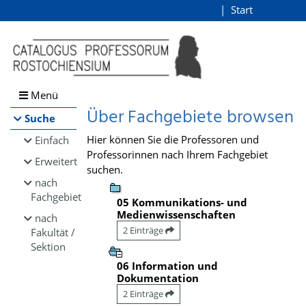
Browsen
Start
Login
direkt zum Inhalt
Menü
Über Fachgebiete browsen
Suche
Hier können Sie die Professoren und
Einfach
Professorinnen nach Ihrem Fachgebiet
Erweitert
suchen.
nach
Fachgebiet
05 Kommunikations- und
Medienwissenschaften
nach
2 Einträge
Fakultät /
Sektion
06 Information und
Dokumentation
2 Einträge