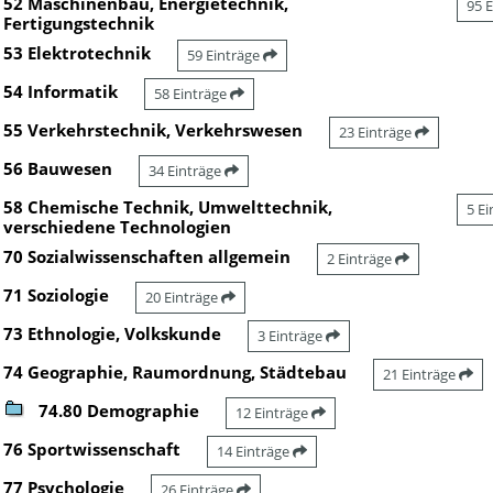
52 Maschinenbau, Energietechnik,
95 
Fertigungstechnik
53 Elektrotechnik
59 Einträge
54 Informatik
58 Einträge
55 Verkehrstechnik, Verkehrswesen
23 Einträge
56 Bauwesen
34 Einträge
58 Chemische Technik, Umwelttechnik,
5 E
verschiedene Technologien
70 Sozialwissenschaften allgemein
2 Einträge
71 Soziologie
20 Einträge
73 Ethnologie, Volkskunde
3 Einträge
74 Geographie, Raumordnung, Städtebau
21 Einträge
74.80 Demographie
12 Einträge
76 Sportwissenschaft
14 Einträge
77 Psychologie
26 Einträge