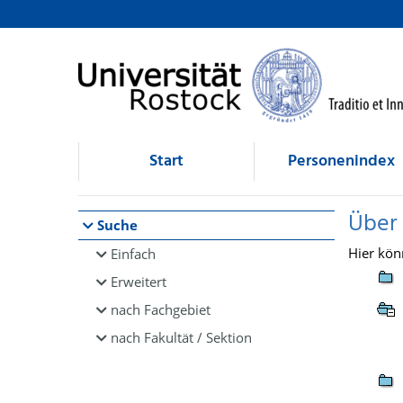
Browsen
direkt zum Inhalt
Start
Personenindex
Über
Suche
Hier kön
Einfach
Erweitert
nach Fachgebiet
nach Fakultät / Sektion