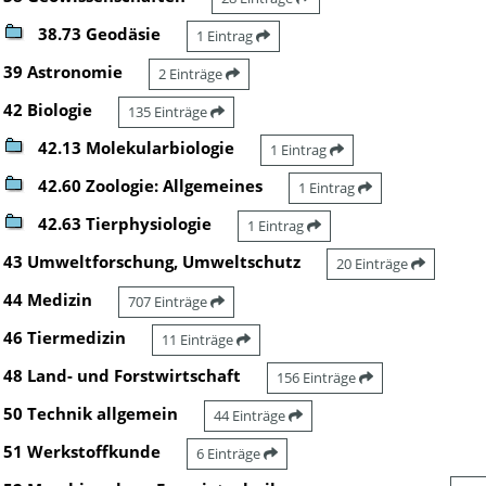
38.73 Geodäsie
1 Eintrag
39 Astronomie
2 Einträge
42 Biologie
135 Einträge
42.13 Molekularbiologie
1 Eintrag
42.60 Zoologie: Allgemeines
1 Eintrag
42.63 Tierphysiologie
1 Eintrag
43 Umweltforschung, Umweltschutz
20 Einträge
44 Medizin
707 Einträge
46 Tiermedizin
11 Einträge
48 Land- und Forstwirtschaft
156 Einträge
50 Technik allgemein
44 Einträge
51 Werkstoffkunde
6 Einträge