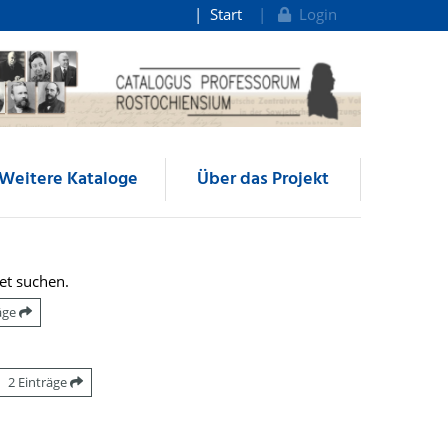
Start
Login
Weitere Kataloge
Über das Projekt
et suchen.
räge
2 Einträge