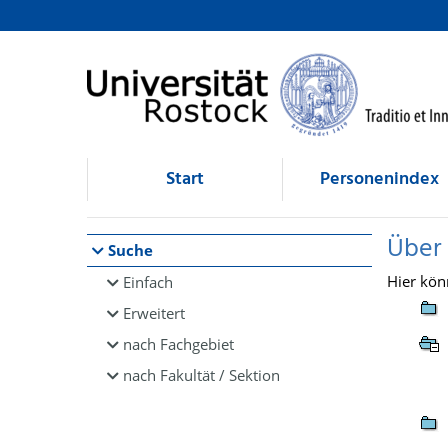
Browsen
direkt zum Inhalt
Start
Personenindex
Über
Suche
Hier kön
Einfach
Erweitert
nach Fachgebiet
nach Fakultät / Sektion