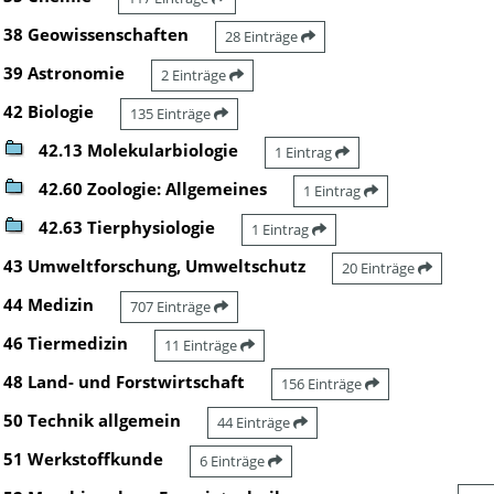
38 Geowissenschaften
28 Einträge
39 Astronomie
2 Einträge
42 Biologie
135 Einträge
42.13 Molekularbiologie
1 Eintrag
42.60 Zoologie: Allgemeines
1 Eintrag
42.63 Tierphysiologie
1 Eintrag
43 Umweltforschung, Umweltschutz
20 Einträge
44 Medizin
707 Einträge
46 Tiermedizin
11 Einträge
48 Land- und Forstwirtschaft
156 Einträge
50 Technik allgemein
44 Einträge
51 Werkstoffkunde
6 Einträge