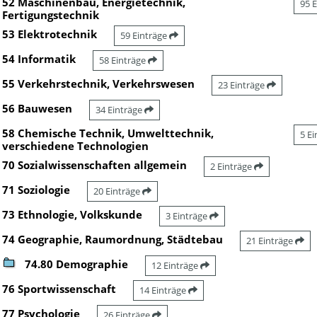
52 Maschinenbau, Energietechnik,
95 
Fertigungstechnik
53 Elektrotechnik
59 Einträge
54 Informatik
58 Einträge
55 Verkehrstechnik, Verkehrswesen
23 Einträge
56 Bauwesen
34 Einträge
58 Chemische Technik, Umwelttechnik,
5 E
verschiedene Technologien
70 Sozialwissenschaften allgemein
2 Einträge
71 Soziologie
20 Einträge
73 Ethnologie, Volkskunde
3 Einträge
74 Geographie, Raumordnung, Städtebau
21 Einträge
74.80 Demographie
12 Einträge
76 Sportwissenschaft
14 Einträge
77 Psychologie
26 Einträge