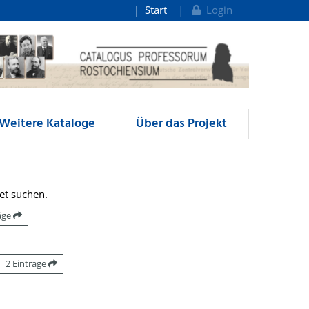
Start
Login
Weitere Kataloge
Über das Projekt
et suchen.
räge
2 Einträge