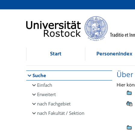
Browsen
direkt zum Inhalt
Start
Personenindex
Über
Suche
Hier kön
Einfach
Erweitert
nach Fachgebiet
nach Fakultät / Sektion