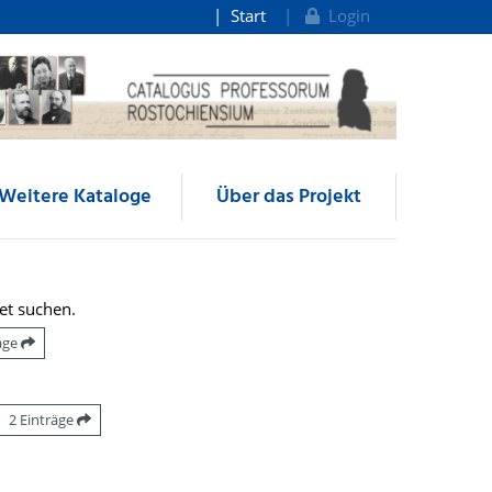
Start
Login
Weitere Kataloge
Über das Projekt
et suchen.
räge
2 Einträge