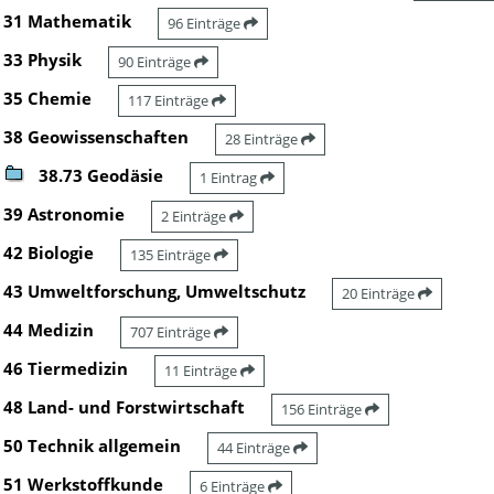
31 Mathematik
96 Einträge
33 Physik
90 Einträge
35 Chemie
117 Einträge
38 Geowissenschaften
28 Einträge
38.73 Geodäsie
1 Eintrag
39 Astronomie
2 Einträge
42 Biologie
135 Einträge
43 Umweltforschung, Umweltschutz
20 Einträge
44 Medizin
707 Einträge
46 Tiermedizin
11 Einträge
48 Land- und Forstwirtschaft
156 Einträge
50 Technik allgemein
44 Einträge
51 Werkstoffkunde
6 Einträge