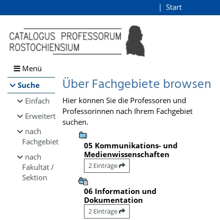
Browsen
Start
Login
direkt zum Inhalt
Menü
Über Fachgebiete browsen
Suche
Hier können Sie die Professoren und
Einfach
Professorinnen nach Ihrem Fachgebiet
Erweitert
suchen.
nach
Fachgebiet
05 Kommunikations- und
Medienwissenschaften
nach
2 Einträge
Fakultät /
Sektion
06 Information und
Dokumentation
2 Einträge