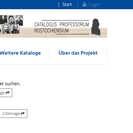
Start
Login
Weitere Kataloge
Über das Projekt
et suchen.
räge
2 Einträge