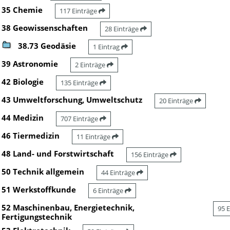
35 Chemie
117 Einträge
38 Geowissenschaften
28 Einträge
38.73 Geodäsie
1 Eintrag
39 Astronomie
2 Einträge
42 Biologie
135 Einträge
43 Umweltforschung, Umweltschutz
20 Einträge
44 Medizin
707 Einträge
46 Tiermedizin
11 Einträge
48 Land- und Forstwirtschaft
156 Einträge
50 Technik allgemein
44 Einträge
51 Werkstoffkunde
6 Einträge
52 Maschinenbau, Energietechnik,
95 
Fertigungstechnik