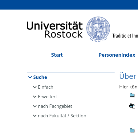
Browsen
direkt zum Inhalt
Start
Personenindex
Über
Suche
Hier kön
Einfach
Erweitert
nach Fachgebiet
nach Fakultät / Sektion