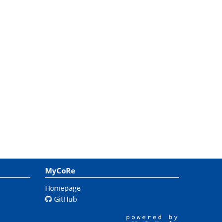
MyCoRe
Homepage
GitHub