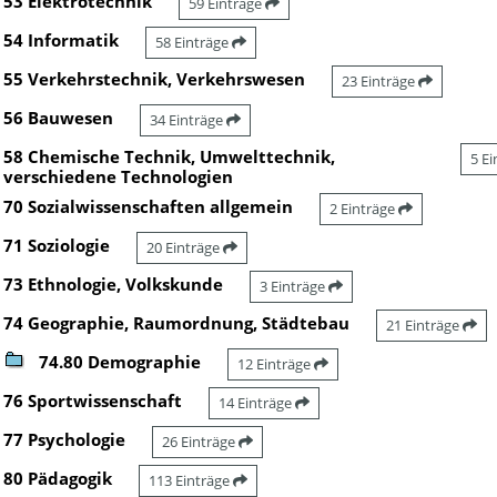
53 Elektrotechnik
59 Einträge
54 Informatik
58 Einträge
55 Verkehrstechnik, Verkehrswesen
23 Einträge
56 Bauwesen
34 Einträge
58 Chemische Technik, Umwelttechnik,
5 E
verschiedene Technologien
70 Sozialwissenschaften allgemein
2 Einträge
71 Soziologie
20 Einträge
73 Ethnologie, Volkskunde
3 Einträge
74 Geographie, Raumordnung, Städtebau
21 Einträge
74.80 Demographie
12 Einträge
76 Sportwissenschaft
14 Einträge
77 Psychologie
26 Einträge
80 Pädagogik
113 Einträge