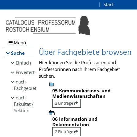
Browsen
Start
Login
direkt zum Inhalt
Menü
Über Fachgebiete browsen
Suche
Hier können Sie die Professoren und
Einfach
Professorinnen nach Ihrem Fachgebiet
Erweitert
suchen.
nach
Fachgebiet
05 Kommunikations- und
Medienwissenschaften
nach
2 Einträge
Fakultät /
Sektion
06 Information und
Dokumentation
2 Einträge