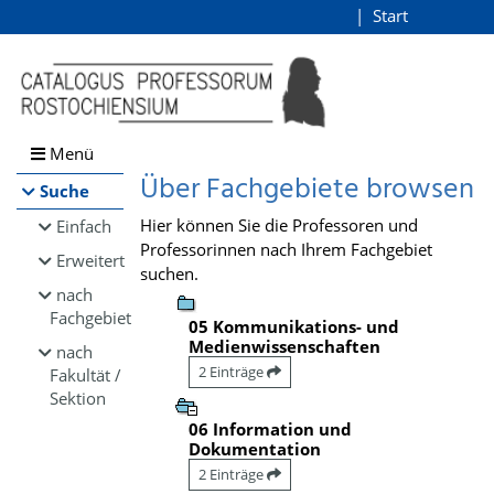
Browsen
Start
Login
direkt zum Inhalt
Menü
Über Fachgebiete browsen
Suche
Hier können Sie die Professoren und
Einfach
Professorinnen nach Ihrem Fachgebiet
Erweitert
suchen.
nach
Fachgebiet
05 Kommunikations- und
Medienwissenschaften
nach
2 Einträge
Fakultät /
Sektion
06 Information und
Dokumentation
2 Einträge