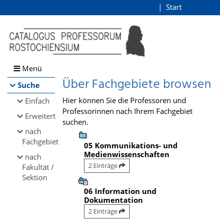
Browsen
Start
Login
direkt zum Inhalt
Menü
Über Fachgebiete browsen
Suche
Hier können Sie die Professoren und
Einfach
Professorinnen nach Ihrem Fachgebiet
Erweitert
suchen.
nach
Fachgebiet
05 Kommunikations- und
Medienwissenschaften
nach
2 Einträge
Fakultät /
Sektion
06 Information und
Dokumentation
2 Einträge