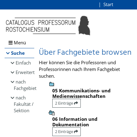
Browsen
Start
Login
direkt zum Inhalt
Menü
Über Fachgebiete browsen
Suche
Hier können Sie die Professoren und
Einfach
Professorinnen nach Ihrem Fachgebiet
Erweitert
suchen.
nach
Fachgebiet
05 Kommunikations- und
Medienwissenschaften
nach
2 Einträge
Fakultät /
Sektion
06 Information und
Dokumentation
2 Einträge