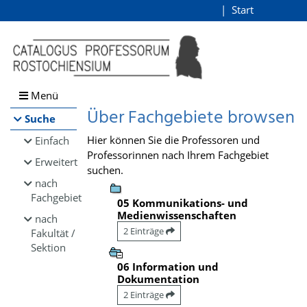
Browsen
Start
Login
direkt zum Inhalt
Menü
Über Fachgebiete browsen
Suche
Hier können Sie die Professoren und
Einfach
Professorinnen nach Ihrem Fachgebiet
Erweitert
suchen.
nach
Fachgebiet
05 Kommunikations- und
Medienwissenschaften
nach
2 Einträge
Fakultät /
Sektion
06 Information und
Dokumentation
2 Einträge