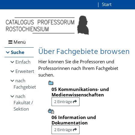
Browsen
Start
Login
direkt zum Inhalt
Menü
Über Fachgebiete browsen
Suche
Hier können Sie die Professoren und
Einfach
Professorinnen nach Ihrem Fachgebiet
Erweitert
suchen.
nach
Fachgebiet
05 Kommunikations- und
Medienwissenschaften
nach
2 Einträge
Fakultät /
Sektion
06 Information und
Dokumentation
2 Einträge