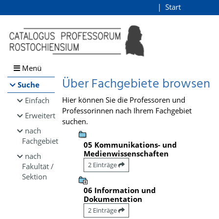
Browsen
Start
Login
direkt zum Inhalt
Menü
Über Fachgebiete browsen
Suche
Hier können Sie die Professoren und
Einfach
Professorinnen nach Ihrem Fachgebiet
Erweitert
suchen.
nach
Fachgebiet
05 Kommunikations- und
Medienwissenschaften
nach
2 Einträge
Fakultät /
Sektion
06 Information und
Dokumentation
2 Einträge