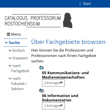
Browsen
Start
Login
direkt zum Inhalt
Menü
Über Fachgebiete browsen
Suche
Hier können Sie die Professoren und
Einfach
Professorinnen nach Ihrem Fachgebiet
Erweitert
suchen.
nach
Fachgebiet
05 Kommunikations- und
Medienwissenschaften
nach
2 Einträge
Fakultät /
Sektion
06 Information und
Dokumentation
2 Einträge