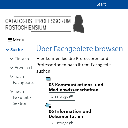
Browsen
Start
Login
direkt zum Inhalt
Menü
Über Fachgebiete browsen
Suche
Hier können Sie die Professoren und
Einfach
Professorinnen nach Ihrem Fachgebiet
Erweitert
suchen.
nach
Fachgebiet
05 Kommunikations- und
Medienwissenschaften
nach
2 Einträge
Fakultät /
Sektion
06 Information und
Dokumentation
2 Einträge