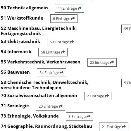
50 Technik allgemein
44 Einträge
51 Werkstoffkunde
6 Einträge
52 Maschinenbau, Energietechnik,
95 
Fertigungstechnik
53 Elektrotechnik
59 Einträge
54 Informatik
58 Einträge
55 Verkehrstechnik, Verkehrswesen
23 Einträge
56 Bauwesen
34 Einträge
58 Chemische Technik, Umwelttechnik,
5 E
verschiedene Technologien
70 Sozialwissenschaften allgemein
2 Einträge
71 Soziologie
20 Einträge
73 Ethnologie, Volkskunde
3 Einträge
74 Geographie, Raumordnung, Städtebau
21 Einträge