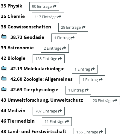
33 Physik
90 Einträge
35 Chemie
117 Einträge
38 Geowissenschaften
28 Einträge
38.73 Geodäsie
1 Eintrag
39 Astronomie
2 Einträge
42 Biologie
135 Einträge
42.13 Molekularbiologie
1 Eintrag
42.60 Zoologie: Allgemeines
1 Eintrag
42.63 Tierphysiologie
1 Eintrag
43 Umweltforschung, Umweltschutz
20 Einträge
44 Medizin
707 Einträge
46 Tiermedizin
11 Einträge
48 Land- und Forstwirtschaft
156 Einträge