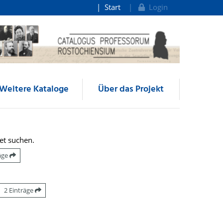
Start
Login
Weitere Kataloge
Über das Projekt
et suchen.
räge
2 Einträge