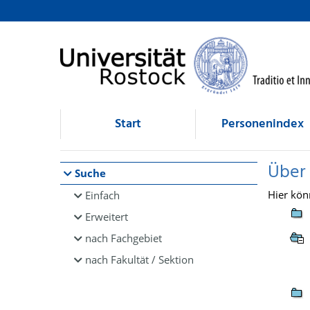
Browsen
direkt zum Inhalt
Start
Personenindex
Über
Suche
Hier kön
Einfach
Erweitert
nach Fachgebiet
nach Fakultät / Sektion