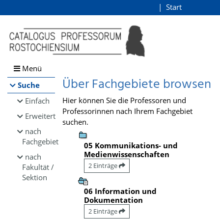
Browsen
Start
Login
direkt zum Inhalt
Menü
Über Fachgebiete browsen
Suche
Hier können Sie die Professoren und
Einfach
Professorinnen nach Ihrem Fachgebiet
Erweitert
suchen.
nach
Fachgebiet
05 Kommunikations- und
Medienwissenschaften
nach
2 Einträge
Fakultät /
Sektion
06 Information und
Dokumentation
2 Einträge