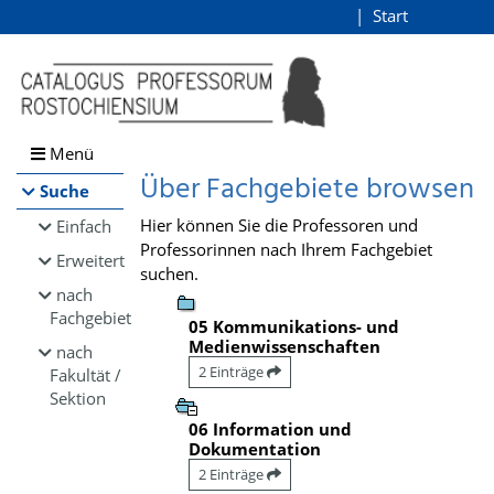
Browsen
Start
Login
direkt zum Inhalt
Menü
Über Fachgebiete browsen
Suche
Hier können Sie die Professoren und
Einfach
Professorinnen nach Ihrem Fachgebiet
Erweitert
suchen.
nach
Fachgebiet
05 Kommunikations- und
Medienwissenschaften
nach
2 Einträge
Fakultät /
Sektion
06 Information und
Dokumentation
2 Einträge