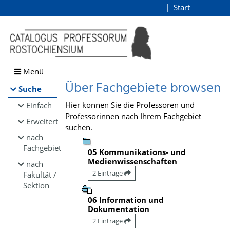
Browsen
Start
Login
direkt zum Inhalt
Menü
Über Fachgebiete browsen
Suche
Hier können Sie die Professoren und
Einfach
Professorinnen nach Ihrem Fachgebiet
Erweitert
suchen.
nach
Fachgebiet
05 Kommunikations- und
Medienwissenschaften
nach
2 Einträge
Fakultät /
Sektion
06 Information und
Dokumentation
2 Einträge