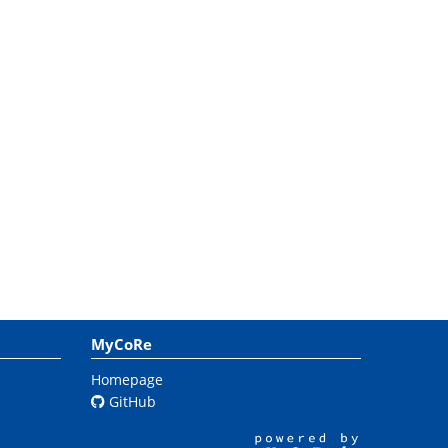
MyCoRe
Homepage
GitHub