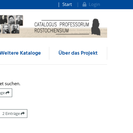
Start
Login
Weitere Kataloge
Über das Projekt
et suchen.
räge
2 Einträge