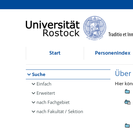
Browsen
direkt zum Inhalt
Start
Personenindex
Über
Suche
Hier kön
Einfach
Erweitert
nach Fachgebiet
nach Fakultät / Sektion