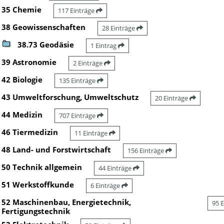
35 Chemie
117 Einträge
38 Geowissenschaften
28 Einträge
38.73 Geodäsie
1 Eintrag
39 Astronomie
2 Einträge
42 Biologie
135 Einträge
43 Umweltforschung, Umweltschutz
20 Einträge
44 Medizin
707 Einträge
46 Tiermedizin
11 Einträge
48 Land- und Forstwirtschaft
156 Einträge
50 Technik allgemein
44 Einträge
51 Werkstoffkunde
6 Einträge
52 Maschinenbau, Energietechnik,
95 
Fertigungstechnik