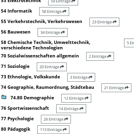
53 Elektrotechnik
59 Einträge
54 Informatik
58 Einträge
55 Verkehrstechnik, Verkehrswesen
23 Einträge
56 Bauwesen
34 Einträge
58 Chemische Technik, Umwelttechnik,
5 E
verschiedene Technologien
70 Sozialwissenschaften allgemein
2 Einträge
71 Soziologie
20 Einträge
73 Ethnologie, Volkskunde
3 Einträge
74 Geographie, Raumordnung, Städtebau
21 Einträge
74.80 Demographie
12 Einträge
76 Sportwissenschaft
14 Einträge
77 Psychologie
26 Einträge
80 Pädagogik
113 Einträge