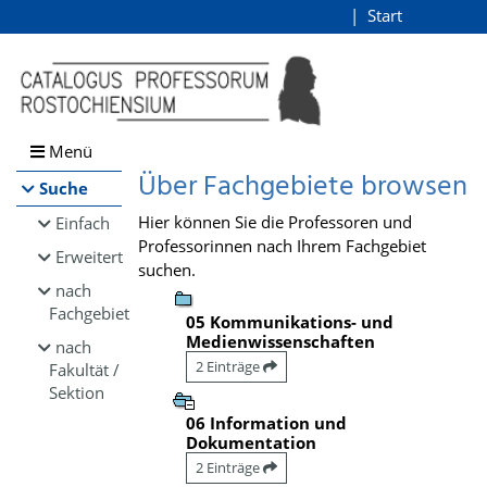
Browsen
Start
Login
direkt zum Inhalt
Menü
Über Fachgebiete browsen
Suche
Hier können Sie die Professoren und
Einfach
Professorinnen nach Ihrem Fachgebiet
Erweitert
suchen.
nach
Fachgebiet
05 Kommunikations- und
Medienwissenschaften
nach
2 Einträge
Fakultät /
Sektion
06 Information und
Dokumentation
2 Einträge