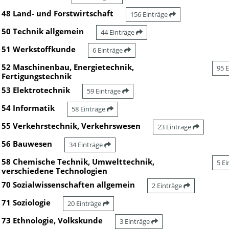
48 Land- und Forstwirtschaft
156 Einträge
50 Technik allgemein
44 Einträge
51 Werkstoffkunde
6 Einträge
52 Maschinenbau, Energietechnik,
95 
Fertigungstechnik
53 Elektrotechnik
59 Einträge
54 Informatik
58 Einträge
55 Verkehrstechnik, Verkehrswesen
23 Einträge
56 Bauwesen
34 Einträge
58 Chemische Technik, Umwelttechnik,
5 E
verschiedene Technologien
70 Sozialwissenschaften allgemein
2 Einträge
71 Soziologie
20 Einträge
73 Ethnologie, Volkskunde
3 Einträge