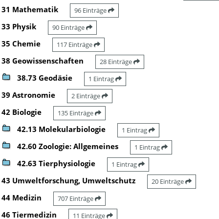
31 Mathematik
96 Einträge
33 Physik
90 Einträge
35 Chemie
117 Einträge
38 Geowissenschaften
28 Einträge
38.73 Geodäsie
1 Eintrag
39 Astronomie
2 Einträge
42 Biologie
135 Einträge
42.13 Molekularbiologie
1 Eintrag
42.60 Zoologie: Allgemeines
1 Eintrag
42.63 Tierphysiologie
1 Eintrag
43 Umweltforschung, Umweltschutz
20 Einträge
44 Medizin
707 Einträge
46 Tiermedizin
11 Einträge