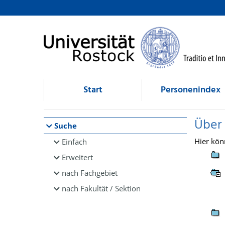
Browsen
direkt zum Inhalt
Start
Personenindex
Über
Suche
Hier kön
Einfach
Erweitert
nach Fachgebiet
nach Fakultät / Sektion