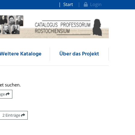
Start
Login
Weitere Kataloge
Über das Projekt
et suchen.
räge
2 Einträge