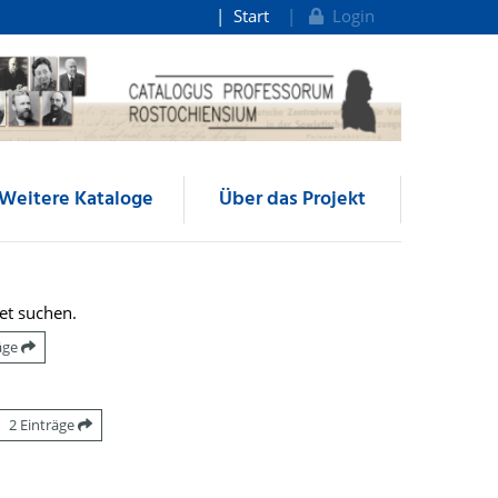
Start
Login
Weitere Kataloge
Über das Projekt
et suchen.
räge
2 Einträge