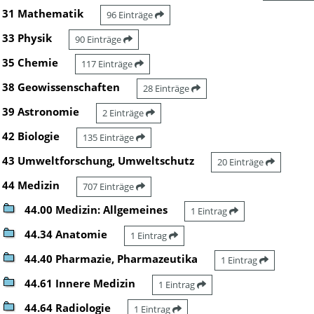
31 Mathematik
96 Einträge
33 Physik
90 Einträge
35 Chemie
117 Einträge
38 Geowissenschaften
28 Einträge
39 Astronomie
2 Einträge
42 Biologie
135 Einträge
43 Umweltforschung, Umweltschutz
20 Einträge
44 Medizin
707 Einträge
44.00 Medizin: Allgemeines
1 Eintrag
44.34 Anatomie
1 Eintrag
44.40 Pharmazie, Pharmazeutika
1 Eintrag
44.61 Innere Medizin
1 Eintrag
44.64 Radiologie
1 Eintrag