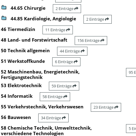
44.65 Chirurgie
2 Einträge
44.85 Kardiologie, Angiologie
2 Einträge
46 Tiermedizin
11 Einträge
48 Land- und Forstwirtschaft
156 Einträge
50 Technik allgemein
44 Einträge
51 Werkstoffkunde
6 Einträge
52 Maschinenbau, Energietechnik,
95 
Fertigungstechnik
53 Elektrotechnik
59 Einträge
54 Informatik
58 Einträge
55 Verkehrstechnik, Verkehrswesen
23 Einträge
56 Bauwesen
34 Einträge
58 Chemische Technik, Umwelttechnik,
5 E
verschiedene Technologien