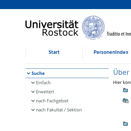
Browsen
direkt zum Inhalt
Start
Personenindex
Über
Suche
Hier kön
Einfach
Erweitert
nach Fachgebiet
nach Fakultät / Sektion