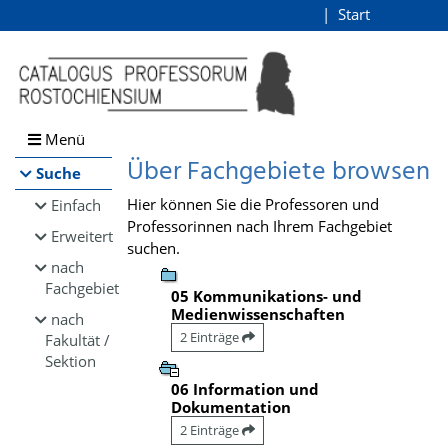
Browsen
Start
Login
direkt zum Inhalt
Menü
Über Fachgebiete browsen
Suche
Hier können Sie die Professoren und
Einfach
Professorinnen nach Ihrem Fachgebiet
Erweitert
suchen.
nach
Fachgebiet
05 Kommunikations- und
Medienwissenschaften
nach
2 Einträge
Fakultät /
Sektion
06 Information und
Dokumentation
2 Einträge