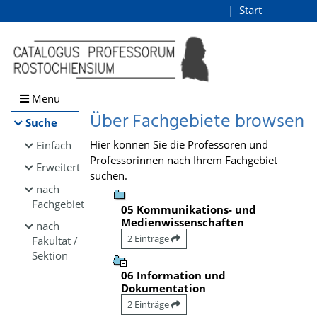
Browsen
Start
Login
direkt zum Inhalt
Menü
Über Fachgebiete browsen
Suche
Hier können Sie die Professoren und
Einfach
Professorinnen nach Ihrem Fachgebiet
Erweitert
suchen.
nach
Fachgebiet
05 Kommunikations- und
Medienwissenschaften
nach
2 Einträge
Fakultät /
Sektion
06 Information und
Dokumentation
2 Einträge