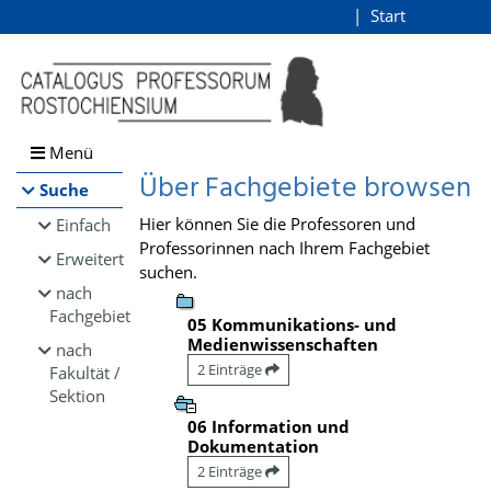
Browsen
Start
Login
direkt zum Inhalt
Menü
Über Fachgebiete browsen
Suche
Hier können Sie die Professoren und
Einfach
Professorinnen nach Ihrem Fachgebiet
Erweitert
suchen.
nach
Fachgebiet
05 Kommunikations- und
Medienwissenschaften
nach
2 Einträge
Fakultät /
Sektion
06 Information und
Dokumentation
2 Einträge