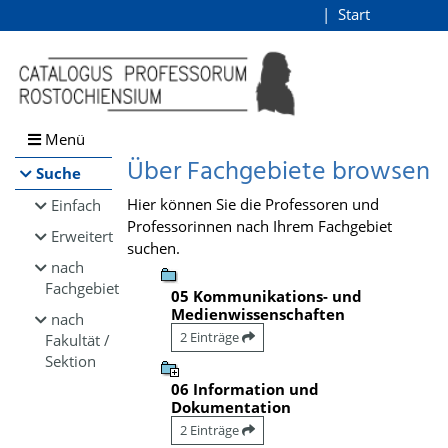
Browsen
Start
Login
direkt zum Inhalt
Menü
Über Fachgebiete browsen
Suche
Hier können Sie die Professoren und
Einfach
Professorinnen nach Ihrem Fachgebiet
Erweitert
suchen.
nach
Fachgebiet
05 Kommunikations- und
Medienwissenschaften
nach
2 Einträge
Fakultät /
Sektion
06 Information und
Dokumentation
2 Einträge