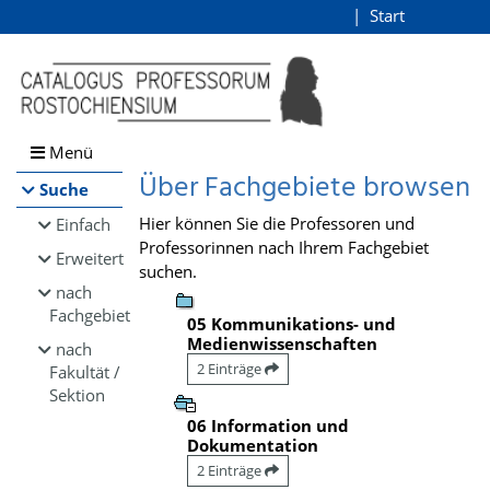
Browsen
Start
Login
direkt zum Inhalt
Menü
Über Fachgebiete browsen
Suche
Hier können Sie die Professoren und
Einfach
Professorinnen nach Ihrem Fachgebiet
Erweitert
suchen.
nach
Fachgebiet
05 Kommunikations- und
Medienwissenschaften
nach
2 Einträge
Fakultät /
Sektion
06 Information und
Dokumentation
2 Einträge