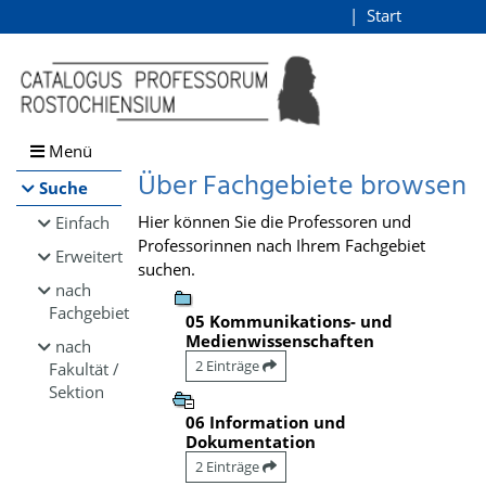
Browsen
Start
Login
direkt zum Inhalt
Menü
Über Fachgebiete browsen
Suche
Hier können Sie die Professoren und
Einfach
Professorinnen nach Ihrem Fachgebiet
Erweitert
suchen.
nach
Fachgebiet
05 Kommunikations- und
Medienwissenschaften
nach
2 Einträge
Fakultät /
Sektion
06 Information und
Dokumentation
2 Einträge