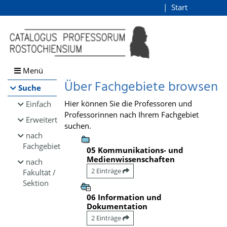
Browsen
Start
Login
direkt zum Inhalt
Menü
Über Fachgebiete browsen
Suche
Hier können Sie die Professoren und
Einfach
Professorinnen nach Ihrem Fachgebiet
Erweitert
suchen.
nach
Fachgebiet
05 Kommunikations- und
Medienwissenschaften
nach
2 Einträge
Fakultät /
Sektion
06 Information und
Dokumentation
2 Einträge