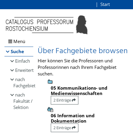
Browsen
Start
Login
direkt zum Inhalt
Menü
Über Fachgebiete browsen
Suche
Hier können Sie die Professoren und
Einfach
Professorinnen nach Ihrem Fachgebiet
Erweitert
suchen.
nach
Fachgebiet
05 Kommunikations- und
Medienwissenschaften
nach
2 Einträge
Fakultät /
Sektion
06 Information und
Dokumentation
2 Einträge