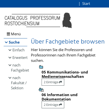
Browsen
Start
Login
direkt zum Inhalt
Menü
Über Fachgebiete browsen
Suche
Hier können Sie die Professoren und
Einfach
Professorinnen nach Ihrem Fachgebiet
Erweitert
suchen.
nach
Fachgebiet
05 Kommunikations- und
Medienwissenschaften
nach
2 Einträge
Fakultät /
Sektion
06 Information und
Dokumentation
2 Einträge