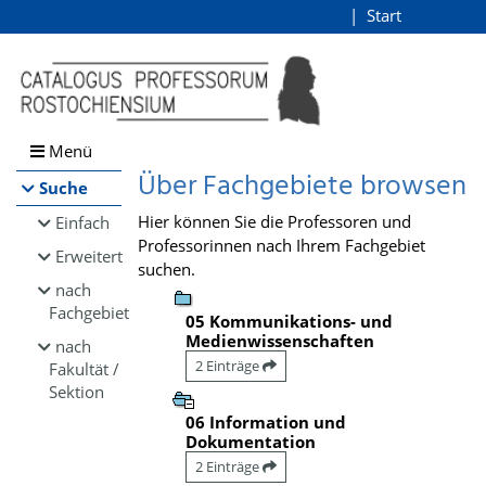
Browsen
Start
Login
direkt zum Inhalt
Menü
Über Fachgebiete browsen
Suche
Hier können Sie die Professoren und
Einfach
Professorinnen nach Ihrem Fachgebiet
Erweitert
suchen.
nach
Fachgebiet
05 Kommunikations- und
Medienwissenschaften
nach
2 Einträge
Fakultät /
Sektion
06 Information und
Dokumentation
2 Einträge