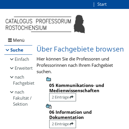
Browsen
Start
Login
direkt zum Inhalt
Menü
Über Fachgebiete browsen
Suche
Hier können Sie die Professoren und
Einfach
Professorinnen nach Ihrem Fachgebiet
Erweitert
suchen.
nach
Fachgebiet
05 Kommunikations- und
Medienwissenschaften
nach
2 Einträge
Fakultät /
Sektion
06 Information und
Dokumentation
2 Einträge