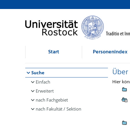
Browsen
direkt zum Inhalt
Start
Personenindex
Über
Suche
Hier kön
Einfach
Erweitert
nach Fachgebiet
nach Fakultät / Sektion