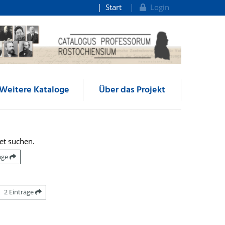
Start
Login
Weitere Kataloge
Über das Projekt
et suchen.
räge
2 Einträge