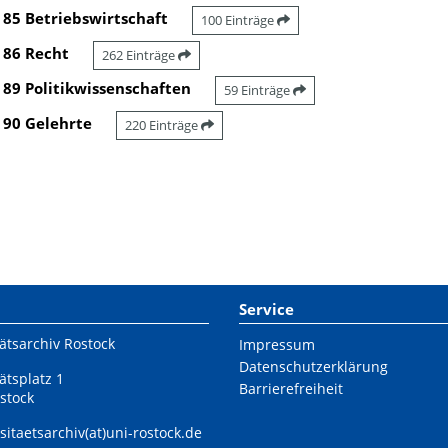
85 Betriebswirtschaft
100 Einträge
86 Recht
262 Einträge
89 Politikwissenschaften
59 Einträge
90 Gelehrte
220 Einträge
Service
ätsarchiv Rostock
Impressum
Datenschutzerklärung
ätsplatz 1
Barrierefreiheit
stock
sitaetsarchiv(at)uni-rostock.de