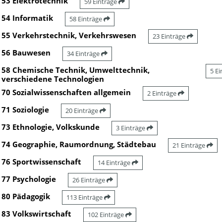
53 Elektrotechnik
59 Einträge
54 Informatik
58 Einträge
55 Verkehrstechnik, Verkehrswesen
23 Einträge
56 Bauwesen
34 Einträge
58 Chemische Technik, Umwelttechnik,
5 E
verschiedene Technologien
70 Sozialwissenschaften allgemein
2 Einträge
71 Soziologie
20 Einträge
73 Ethnologie, Volkskunde
3 Einträge
74 Geographie, Raumordnung, Städtebau
21 Einträge
76 Sportwissenschaft
14 Einträge
77 Psychologie
26 Einträge
80 Pädagogik
113 Einträge
83 Volkswirtschaft
102 Einträge