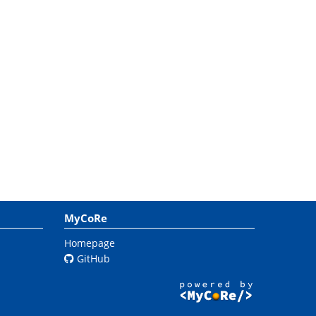
MyCoRe
Homepage
GitHub