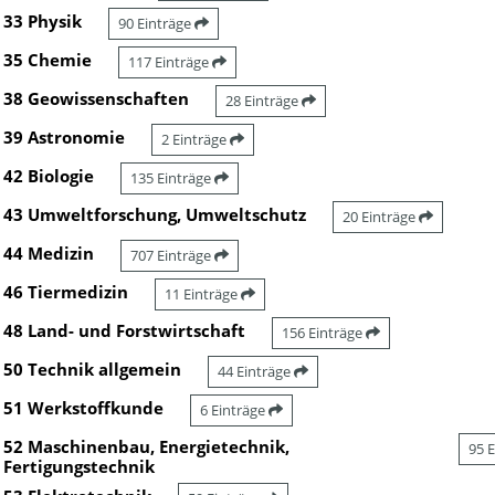
33 Physik
90 Einträge
35 Chemie
117 Einträge
38 Geowissenschaften
28 Einträge
39 Astronomie
2 Einträge
42 Biologie
135 Einträge
43 Umweltforschung, Umweltschutz
20 Einträge
44 Medizin
707 Einträge
46 Tiermedizin
11 Einträge
48 Land- und Forstwirtschaft
156 Einträge
50 Technik allgemein
44 Einträge
51 Werkstoffkunde
6 Einträge
52 Maschinenbau, Energietechnik,
95 
Fertigungstechnik