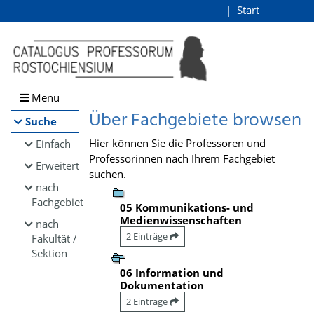
Browsen
Start
Login
direkt zum Inhalt
Menü
Über Fachgebiete browsen
Suche
Hier können Sie die Professoren und
Einfach
Professorinnen nach Ihrem Fachgebiet
Erweitert
suchen.
nach
Fachgebiet
05 Kommunikations- und
Medienwissenschaften
nach
2 Einträge
Fakultät /
Sektion
06 Information und
Dokumentation
2 Einträge