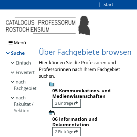
Browsen
Start
Login
direkt zum Inhalt
Menü
Über Fachgebiete browsen
Suche
Hier können Sie die Professoren und
Einfach
Professorinnen nach Ihrem Fachgebiet
Erweitert
suchen.
nach
Fachgebiet
05 Kommunikations- und
Medienwissenschaften
nach
2 Einträge
Fakultät /
Sektion
06 Information und
Dokumentation
2 Einträge