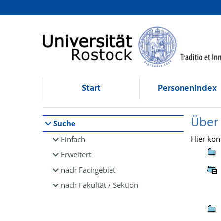
Browsen
direkt zum Inhalt
Start
Personenindex
Über
Suche
Hier kön
Einfach
Erweitert
nach Fachgebiet
nach Fakultät / Sektion