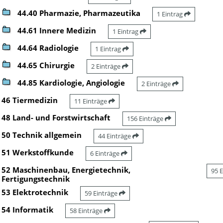
44.40 Pharmazie, Pharmazeutika
1 Eintrag
44.61 Innere Medizin
1 Eintrag
44.64 Radiologie
1 Eintrag
44.65 Chirurgie
2 Einträge
44.85 Kardiologie, Angiologie
2 Einträge
46 Tiermedizin
11 Einträge
48 Land- und Forstwirtschaft
156 Einträge
50 Technik allgemein
44 Einträge
51 Werkstoffkunde
6 Einträge
52 Maschinenbau, Energietechnik,
95 
Fertigungstechnik
53 Elektrotechnik
59 Einträge
54 Informatik
58 Einträge