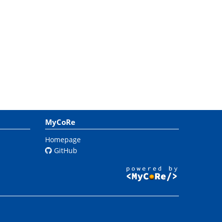
MyCoRe
Homepage
GitHub