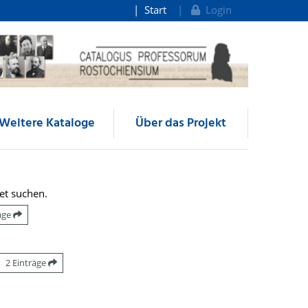
Start
Login
Weitere Kataloge
Über das Projekt
et suchen.
räge
2 Einträge