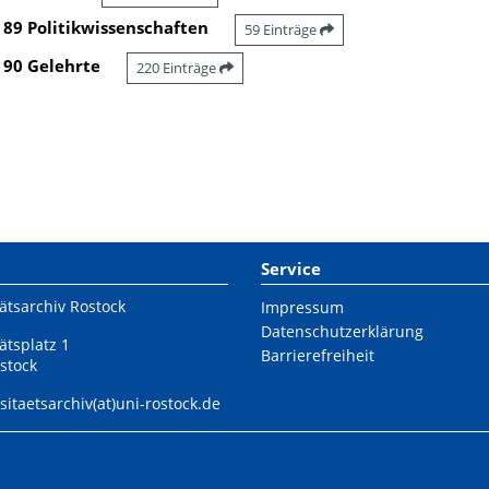
89 Politikwissenschaften
59 Einträge
90 Gelehrte
220 Einträge
Service
ätsarchiv Rostock
Impressum
Datenschutzerklärung
ätsplatz 1
Barrierefreiheit
stock
sitaetsarchiv(at)uni-rostock.de