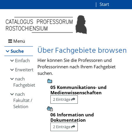
Browsen
Start
Login
direkt zum Inhalt
Menü
Über Fachgebiete browsen
Suche
Hier können Sie die Professoren und
Einfach
Professorinnen nach Ihrem Fachgebiet
Erweitert
suchen.
nach
Fachgebiet
05 Kommunikations- und
Medienwissenschaften
nach
2 Einträge
Fakultät /
Sektion
06 Information und
Dokumentation
2 Einträge