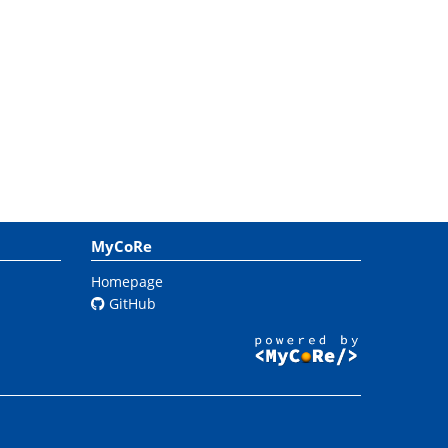
MyCoRe
Homepage
GitHub