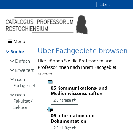
Browsen
Start
Login
direkt zum Inhalt
Menü
Über Fachgebiete browsen
Suche
Hier können Sie die Professoren und
Einfach
Professorinnen nach Ihrem Fachgebiet
Erweitert
suchen.
nach
Fachgebiet
05 Kommunikations- und
Medienwissenschaften
nach
2 Einträge
Fakultät /
Sektion
06 Information und
Dokumentation
2 Einträge