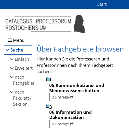
Browsen
Start
Login
direkt zum Inhalt
Menü
Über Fachgebiete browsen
Suche
Hier können Sie die Professoren und
Einfach
Professorinnen nach Ihrem Fachgebiet
Erweitert
suchen.
nach
Fachgebiet
05 Kommunikations- und
Medienwissenschaften
nach
2 Einträge
Fakultät /
Sektion
06 Information und
Dokumentation
2 Einträge