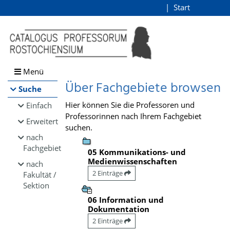
Browsen
Start
Login
direkt zum Inhalt
Menü
Über Fachgebiete browsen
Suche
Hier können Sie die Professoren und
Einfach
Professorinnen nach Ihrem Fachgebiet
Erweitert
suchen.
nach
Fachgebiet
05 Kommunikations- und
Medienwissenschaften
nach
2 Einträge
Fakultät /
Sektion
06 Information und
Dokumentation
2 Einträge