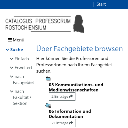
Browsen
Start
Login
direkt zum Inhalt
Menü
Über Fachgebiete browsen
Suche
Hier können Sie die Professoren und
Einfach
Professorinnen nach Ihrem Fachgebiet
Erweitert
suchen.
nach
Fachgebiet
05 Kommunikations- und
Medienwissenschaften
nach
2 Einträge
Fakultät /
Sektion
06 Information und
Dokumentation
2 Einträge