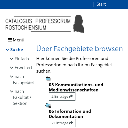
Browsen
Start
Login
direkt zum Inhalt
Menü
Über Fachgebiete browsen
Suche
Hier können Sie die Professoren und
Einfach
Professorinnen nach Ihrem Fachgebiet
Erweitert
suchen.
nach
Fachgebiet
05 Kommunikations- und
Medienwissenschaften
nach
2 Einträge
Fakultät /
Sektion
06 Information und
Dokumentation
2 Einträge